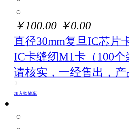
￥
100.00
￥
0.00
直径30mm复旦IC芯片
IC卡缝纫M1卡（10
请核实，一经售出，产
加入购物车