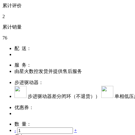
累计评价
2
累计销量
76
配 送：
服 务：
由
星火数控
发货并提供售后服务
步进驱动器：
步进驱动器差分闭环（不退货））
单相低压
优惠券：
数 量：
-
+