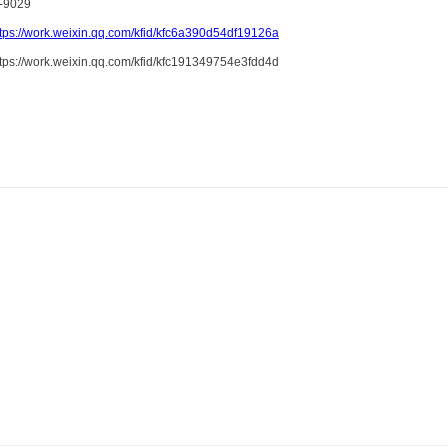
9029
ttps://work.weixin.qq.com/kfid/kfc6a390d54df19126a
k.weixin.qq.com/kfid/kfc191349754e3fdd4d