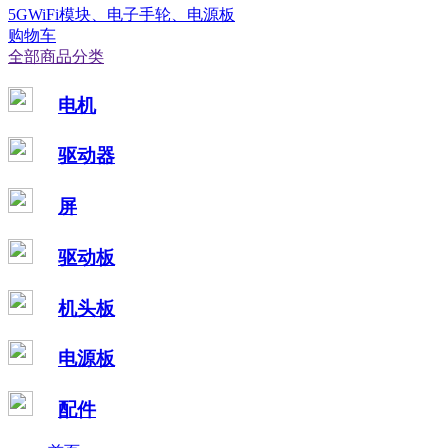
5GWiFi模块、电子手轮、电源板
购物车
全部商品分类
电机
驱动器
屏
驱动板
机头板
电源板
配件