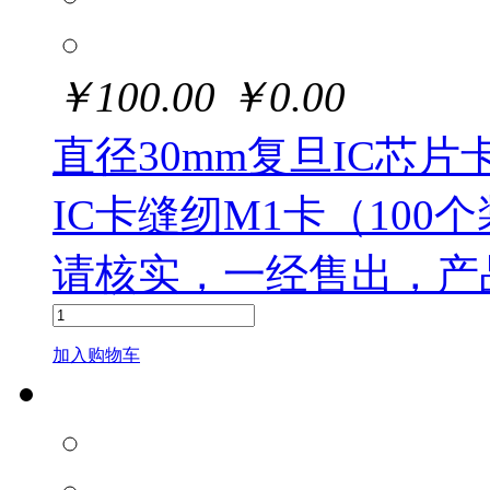
￥
100.00
￥
0.00
直径30mm复旦IC芯片
IC卡缝纫M1卡（10
请核实，一经售出，产
加入购物车