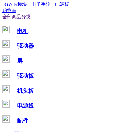
5GWiFi模块、电子手轮、电源板
购物车
全部商品分类
电机
驱动器
屏
驱动板
机头板
电源板
配件